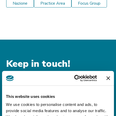
Nazione
Practice Area
Focus Group
Keep in touch!
Iscriviti alle nostre
newsletter!
This website uses cookies
Rimani sempre aggiornato sulle novità
We use cookies to personalise content and ads, to
legislative e fiscali nazionali
provide social media features and to analyse our traffic.