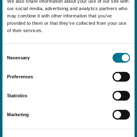
ed internazionali, oltre a tutti gli eventi e le
We also share information about your use of our site with
iniziative dello Studio.
our social media, advertising and analytics partners who
may combine it with other information that you’ve
provided to them or that they’ve collected from your use
of their services.
Consent
Necessary
Selection
Preferences
Statistics
Dichiaro di aver preso visione della presente
Informativa
Marketing
Acconsento al trattamento dei miei dati personali per la finalità di cui
all’articolo 3.3 dell’informativa: invio tramite email di comunicazioni a
contenuto informativo e della newsletter istituzionale di Grimaldi