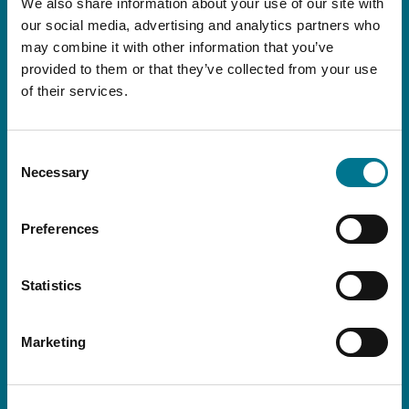
ed internazionali, oltre a tutti gli eventi e le
We also share information about your use of our site with
iniziative dello Studio.
our social media, advertising and analytics partners who
may combine it with other information that you’ve
provided to them or that they’ve collected from your use
of their services.
Consent
Necessary
Selection
Preferences
Statistics
Dichiaro di aver preso visione della presente
Informativa
Marketing
Acconsento al trattamento dei miei dati personali per la finalità di cui
all’articolo 3.3 dell’informativa: invio tramite email di comunicazioni a
contenuto informativo e della newsletter istituzionale di Grimaldi