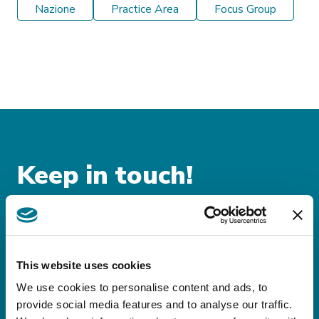
Nazione
Practice Area
Focus Group
Keep in touch!
Iscriviti alle nostre
newsletter!
This website uses cookies
Rimani sempre aggiornato sulle novità
We use cookies to personalise content and ads, to
legislative e fiscali nazionali
provide social media features and to analyse our traffic.