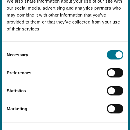
ed internazionali, oltre a tutti gli eventi e le
We also share information about your use of our site with
iniziative dello Studio.
our social media, advertising and analytics partners who
may combine it with other information that you’ve
provided to them or that they’ve collected from your use
of their services.
Consent
Necessary
Selection
Preferences
Statistics
Dichiaro di aver preso visione della presente
Informativa
Marketing
Acconsento al trattamento dei miei dati personali per la finalità di cui
all’articolo 3.3 dell’informativa: invio tramite email di comunicazioni a
contenuto informativo e della newsletter istituzionale di Grimaldi