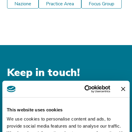
Nazione
Practice Area
Focus Group
Keep in touch!
Iscriviti alle nostre
newsletter!
This website uses cookies
Rimani sempre aggiornato sulle novità
We use cookies to personalise content and ads, to
legislative e fiscali nazionali
provide social media features and to analyse our traffic.