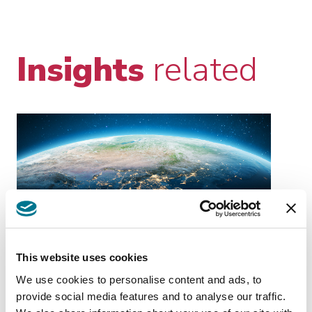
Insights
related
EVENTI
JUN 29 2026
EV
This website uses cookies
We use cookies to personalise content and ads, to
A LEGGE QUADRO SULLA
Oltr
provide social media features and to analyse our traffic.