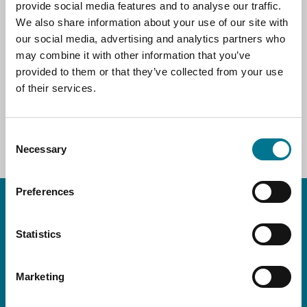
provide social media features and to analyse our traffic.
We also share information about your use of our site with
CITTÀ
our social media, advertising and analytics partners who
may combine it with other information that you’ve
AZZERA FILTRI
provided to them or that they’ve collected from your use
of their services.
SCOPRI
Consent
Necessary
Selection
Preferences
Keep in touch!
Statistics
Iscriviti alle nostre
Marketing
newsletter!