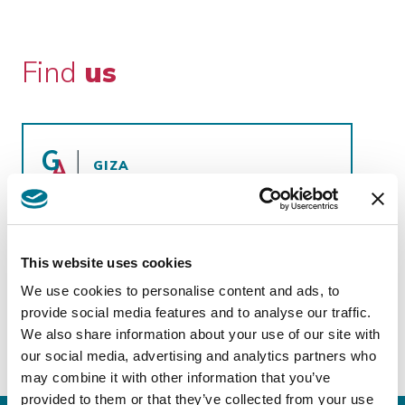
Find
us
GIZA
ALC Alieldean Weshahi & Partners
http://www.alc.law/
This website uses cookies
5 Abd El-Kawy Shams, Ad Doqi A, Dokki,
Giza Governorate
We use cookies to personalise content and ads, to
provide social media features and to analyse our traffic.
We also share information about your use of our site with
our social media, advertising and analytics partners who
may combine it with other information that you’ve
provided to them or that they’ve collected from your use