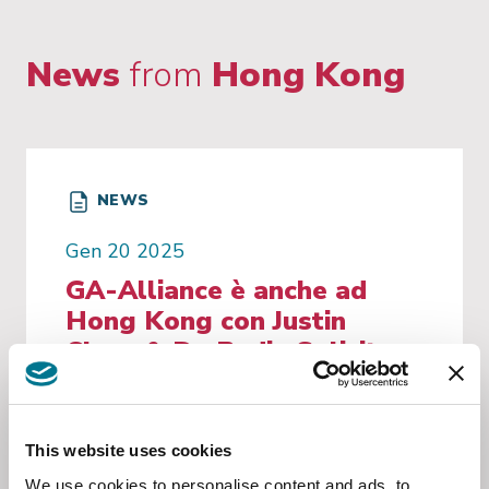
News
from
Hong Kong
NEWS
Gen 20 2025
GA-Alliance è anche ad
Hong Kong con Justin
Chow & De Bedin Solicitors
LLP
GA-Alliance è anche ad Hong Kong: nuovo
This website uses cookies
sviluppo della presenza di GA-Alliance
nell’Asia Pacifico, con Justin Chow & De
We use cookies to personalise content and ads, to