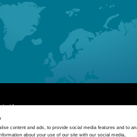
 inside
s
People
ise content and ads, to provide social media features and to an
us
Insights
information about your use of our site with our social media,