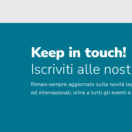
altamente efficiente.”
inclusi arbitrati internazionali.
Keep in touch!
Iscriviti alle no
Rimani sempre aggiornato sulle novità legis
ed internazionali, oltre a tutti gli eventi e