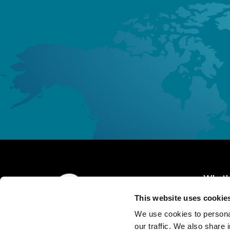
What's
This website uses cookie
Home
We use cookies to personal
About 
our traffic. We also share 