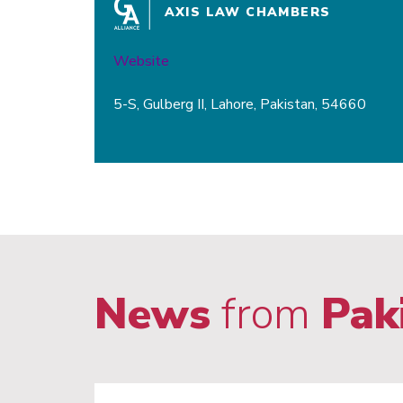
AXIS LAW CHAMBERS
Website
5-S, Gulberg II, Lahore, Pakistan, 54660
News
from
Pak