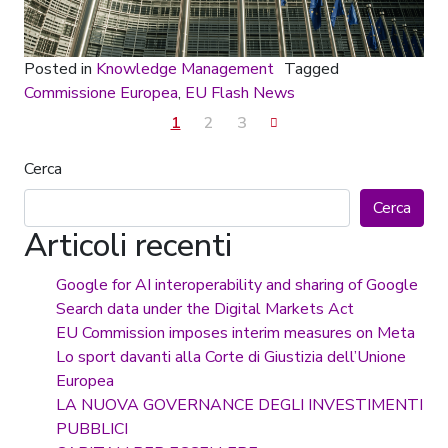
Posted in
Knowledge Management
Tagged
Commissione Europea
,
EU Flash News
Posts navigation
1
2
3
Cerca
Cerca
Articoli recenti
Google for AI interoperability and sharing of Google
Search data under the Digital Markets Act
EU Commission imposes interim measures on Meta
Lo sport davanti alla Corte di Giustizia dell’Unione
Europea
LA NUOVA GOVERNANCE DEGLI INVESTIMENTI
PUBBLICI