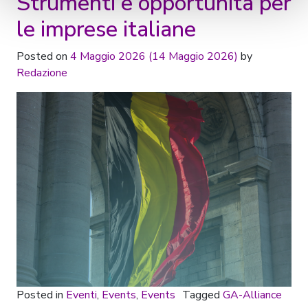
Strumenti e opportunità per
le imprese italiane
Posted on
4 Maggio 2026
(14 Maggio 2026)
by
Redazione
Posted in
Eventi
,
Events
,
Events
Tagged
GA-Alliance