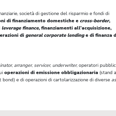
inanziarie, società di gestione del risparmio e fondi di
oni di finanziamento domestiche e
cross-border
,
i
leverage finance
, finanziamenti all’acquisizione,
erazioni di
general corporate lending
e di finanza d
inator
,
arranger
,
servicer
,
underwriter
, operatori pubblici
cui
operazioni di emissione obbligazionaria
(stand 
bond) e di operazioni di cartolarizzazione di diverse
as