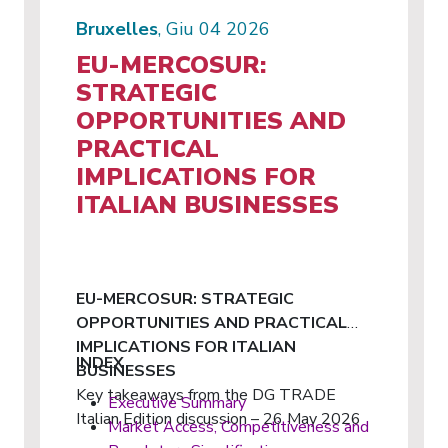
Bruxelles
, Giu 04 2026
EU-MERCOSUR:
STRATEGIC
OPPORTUNITIES AND
PRACTICAL
IMPLICATIONS FOR
ITALIAN BUSINESSES
EU-MERCOSUR: STRATEGIC
OPPORTUNITIES AND PRACTICAL
IMPLICATIONS FOR ITALIAN
INDEX
BUSINESSES
Key takeaways from the DG TRADE
Executive Summary
Italian Edition discussion – 26 May 2026
Market Access, Competitiveness and