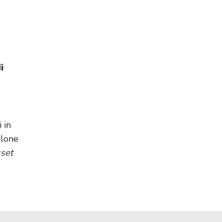
i
 in
alone
set