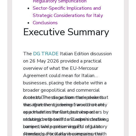
Regulatory Simplification
Sector-Specific Implications and
Strategic Considerations for Italy
Conclusions
Executive Summary
The
DG TRADE
Italian Edition discussion
on 26 May 2026 provided a practical
overview of what the EU-Mercosur
Agreement could mean for Italian
businesses, placing the debate within a
broader geopolitical and commercial
context. The discussion made clear that
A central message from the speakers
the agreement is being framed not only
was that the agreement would create
as a trade instrument, but also as a
opportunities for European exporters by
strategic response to Europe’s declining
reducing both tariffs and administrative
competitive position in parts of Latin
barriers, while preserving EU regulatory
America, particularly in comparison with
standards. For Italian businesses, this