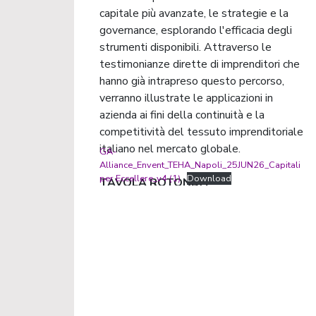
capitale più avanzate, le strategie e la
governance, esplorando l'efficacia degli
strumenti disponibili. Attraverso le
testimonianze dirette di imprenditori che
hanno già intrapreso questo percorso,
verranno illustrate le applicazioni in
azienda ai fini della continuità e la
competitività del tessuto imprenditoriale
italiano nel mercato globale.
GA-
Alliance_Envent_TEHA_Napoli_25JUN26_Capitali
per Eccellere_v4 (1)
Download
TAVOLA ROTONDA