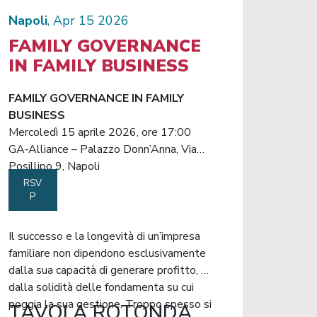
Napoli
, Apr 15 2026
FAMILY GOVERNANCE
IN FAMILY BUSINESS
FAMILY GOVERNANCE IN FAMILY
BUSINESS
Mercoledì 15 aprile 2026, ore 17:00
GA‑Alliance – Palazzo Donn’Anna, Via
Posillipo 9, Napoli
RSV
P
Il successo e la longevità di un’impresa
familiare non dipendono esclusivamente
dalla sua capacità di generare profitto, ma
dalla solidità delle fondamenta su cui
poggia la sua gestione. Troppo spesso si
TAVOLA ROTONDA