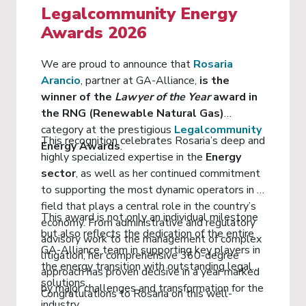
Legalcommunity Energy
Awards 2026
We are proud to announce that
Rosaria
Arancio
, partner at GA-Alliance,
is the
winner of the
Lawyer of the Year
award in
the RNG (Renewable Natural Gas)
category at the prestigious
Legalcommunity
This recognition celebrates Rosaria’s deep and
Energy Awards
.
highly specialized expertise in the
Energy
sector
, as well as her continued commitment
to supporting the most dynamic operators in a
field that plays a central role in the country’s
This award is not only an individual milestone
economy. From administrative and regulatory
but also reflects the dedication of the entire
advisory work to the management of complex
GA-Alliance team in supporting key players in
litigation, her comprehensive 360-degree
the energy transition with outstanding legal
approach has proven decisive in a year marked
solutions.
by major challenges and transformation for the
Congratulations to Rosaria on this well-
industry.