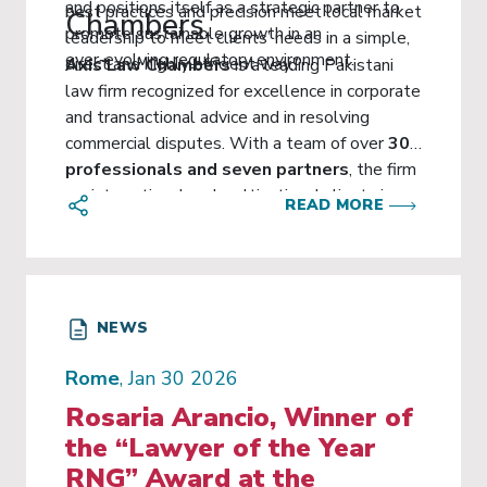
and positions itself as a strategic partner to
best practices and precision meet local market
Chambers
promote sustainable growth in an
leadership to meet clients’ needs in a simple,
ever‑evolving regulatory environment.
direct and highly efficient way.”
Axis Law Chambers
is a leading Pakistani
law firm recognized for excellence in corporate
and transactional advice and in resolving
commercial disputes. With a team of over
30
professionals and seven partners
, the firm
assists national and multinational clients in
READ MORE
high‑impact transactions, regulatory
compliance and complex dispute resolution
matters, including international arbitrations.
NEWS
Rome
, Jan 30 2026
Rosaria Arancio, Winner of
the “Lawyer of the Year
RNG” Award at the