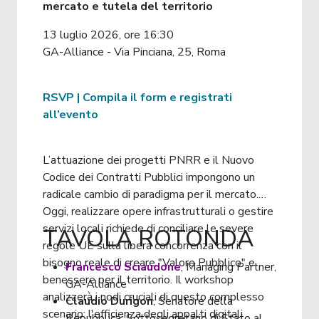
mercato e tutela del territorio
13 luglio 2026, ore 16:30
GA-Alliance - Via Pinciana, 25, Roma
RSVP | Compila il form e registrati
all’evento
L’attuazione dei progetti PNRR e il Nuovo
Codice dei Contratti Pubblici impongono un
radicale cambio di paradigma per il mercato.
Oggi, realizzare opere infrastrutturali o gestire
servizi locali richiede di conciliare le severe
TAVOLA ROTONDA
regole UE sulla libera concorrenza con il
bisogno reale di creare "Valore Pubblico" e
Francesco Sciaudone
, Managing Partner,
benessere per il territorio. Il workshop
GA-Alliance
analizzerà i nodi cruciali di questo complesso
Claudio Durigon
, Senatore della
scenario: l'efficienza degli appalti digitali
Repubblica; Sottosegretario di Stato al