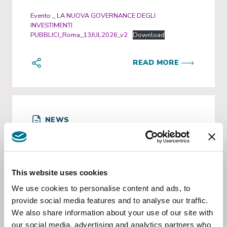
Evento _ LA NUOVA GOVERNANCE DEGLI
INVESTIMENTI
PUBBLICI_Roma_13JUL2026_v2
Download
READ MORE
NEWS
Lahore
, Jan 30 2026
GA-Alliance lands in
Pakistan
This website uses cookies
We use cookies to personalise content and ads, to
Press release
provide social media features and to analyse our traffic.
GA-Alliance lands in Pakistan: strategic
We also share information about your use of our site with
partnership signed with Axis Law
our social media, advertising and analytics partners who