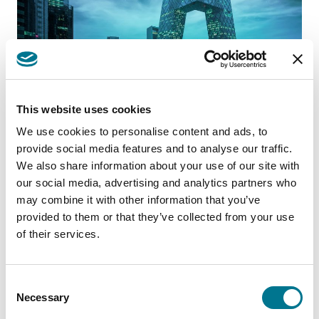
Posted in
Publications
Tagged
GA-Alliance
This website uses cookies
Posts navigation
1
…
9
10
11
We use cookies to personalise content and ads, to
provide social media features and to analyse our traffic.
Cerca
We also share information about your use of our site with
our social media, advertising and analytics partners who
Cerca
may combine it with other information that you’ve
Articoli recenti
provided to them or that they’ve collected from your use
of their services.
Google for AI interoperability and sharing of Google
Search data under the Digital Markets Act
EU Commission imposes interim measures on Meta
Consent
Lo sport davanti alla Corte di Giustizia dell’Unione
Necessary
Selection
Europea