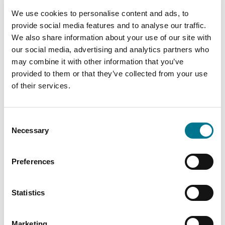
commission regulations
We use cookies to personalise content and ads, to
provide social media features and to analyse our traffic.
Posted on
15 Gennaio 2023
(9 Maggio 2024)
by
We also share information about your use of our site with
rdellisanti rdellisanti
our social media, advertising and analytics partners who
may combine it with other information that you’ve
provided to them or that they’ve collected from your use
of their services.
Consent
Necessary
Selection
Preferences
Posted in
Publications
Tagged
GA-Alliance
Statistics
Update on major legal
Marketing