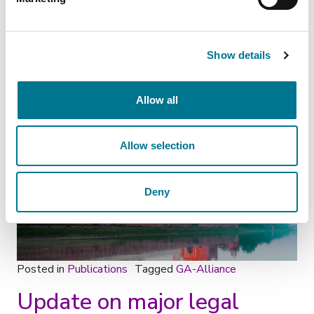
developments in India in
2022
Show details
Posted on
15 Dicembre 2022
(9 Maggio 2024)
by
rdellisanti rdellisanti
Allow all
Allow selection
Deny
Posted in
Publications
Tagged
GA-Alliance
Update on major legal