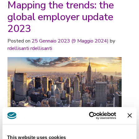
Mapping the trends: the
global employer update
2023
Posted on
25 Gennaio 2023
(9 Maggio 2024)
by
rdellisanti rdellisanti
Posted in
Publications
Tagged
GA-Alliance
University grants
This website uses cookies