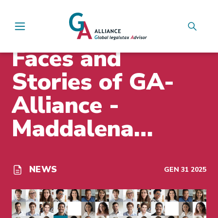
Main Navigation
INSIGHTS
Faces and
Stories of GA-
Alliance -
Maddalena
Boffoli
NEWS
GEN 31 2025